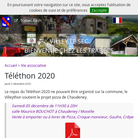
En poursuivant votre navigation sur ce site, vous acceptez l’utilisation de
cookies de suivi et de préférences
J’accepte
Trabec flash
fr
VILLEY LE SEC
BIENVENUE CHEZ LES TRABECS
Accueil
>
Vie associative
Téléthon 2020
jeudi 3 décembre 2020
Le repas du Téléthon 2020 ne pouvant être organisé sur la commune, le
Villeython soutient le projet pizza de Chaudeney.
Samedi 05 décembre de 11H30 à 20H
salle Maurice BOUCHOT à Chaudeney / Moselle
Vente à emporter ou à livrer de Pizza, Croque-monsieur, Gaufre, Crêpe