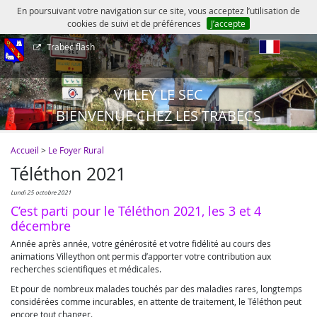
En poursuivant votre navigation sur ce site, vous acceptez l’utilisation de
cookies de suivi et de préférences
J’accepte
Trabec flash
fr
VILLEY LE SEC
BIENVENUE CHEZ LES TRABECS
Accueil
>
Le Foyer Rural
Téléthon 2021
lundi 25 octobre 2021
C’est parti pour le Téléthon 2021, les 3 et 4
décembre
Année après année, votre générosité et votre fidélité au cours des
animations Villeython ont permis d’apporter votre contribution aux
recherches scientifiques et médicales.
Et pour de nombreux malades touchés par des maladies rares, longtemps
considérées comme incurables, en attente de traitement, le Téléthon peut
encore tout changer.