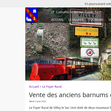
En poursuivant votr
Consultez le dernier
Trabec flash
ACCUEIL
LE VILLAGE
TOURISME
V
Accueil
>
Le Foyer Rural
Vente des anciens barnums 
mardi 2 août 2022
Le Foyer Rural de Villey le Sec s’est doté de deux nouveau