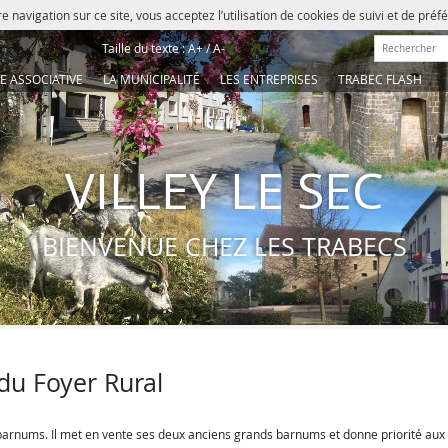
e navigation sur ce site, vous acceptez l’utilisation de cookies de suivi et de pré
Rechercher :
Taille du texte :
A+
/
A-
IE ASSOCIATIVE
LA MUNICIPALITÉ
LES ENTREPRISES
TRABEC FLASH
VILLEY LE SEC
BIENVENUE CHEZ LES TRABECS
du Foyer Rural
x barnums. Il met en vente ses deux anciens grands barnums et donne priorité aux