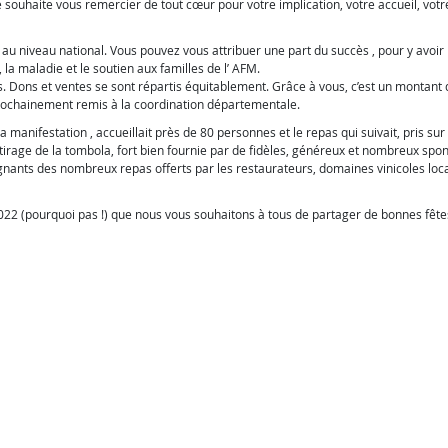
e souhaite vous remercier de tout cœur pour votre implication, votre accueil, votr
 au niveau national. Vous pouvez vous attribuer une part du succès , pour y avoir
 la maladie et le soutien aux familles de l’ AFM.
s. Dons et ventes se sont répartis équitablement. Grâce à vous, c’est un montant 
rochainement remis à la coordination départementale.
it la manifestation , accueillait près de 80 personnes et le repas qui suivait, pris sur
tirage de la tombola, fort bien fournie par de fidèles, généreux et nombreux spons
gnants des nombreux repas offerts par les restaurateurs, domaines vinicoles loc
2022 (pourquoi pas !) que nous vous souhaitons à tous de partager de bonnes fête