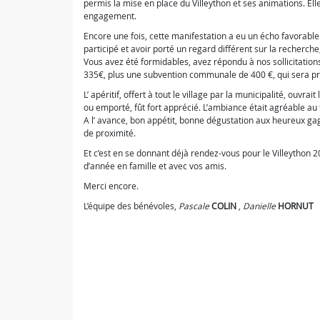
permis la mise en place du Villeython et ses animations. Ell
engagement.
Encore une fois, cette manifestation a eu un écho favorable
participé et avoir porté un regard différent sur la recherche,
Vous avez été formidables, avez répondu à nos sollicitation
335€, plus une subvention communale de 400 €, qui sera p
L’ apéritif, offert à tout le village par la municipalité, ouvra
ou emporté, fût fort apprécié. L’ambiance était agréable au 
A l’ avance, bon appétit, bonne dégustation aux heureux ga
de proximité.
Et c’est en se donnant déjà rendez-vous pour le Villeython 
d’année en famille et avec vos amis.
Merci encore.
L’équipe des bénévoles,
Pascale
COLIN
,
Danielle
HORNUT