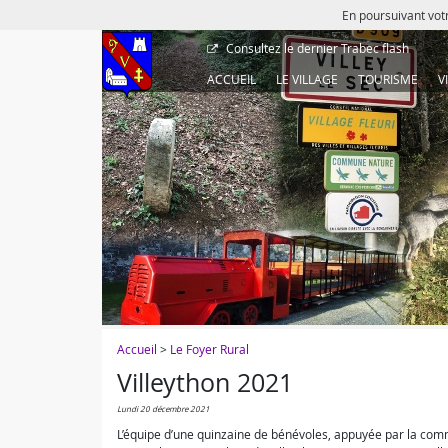
En poursuivant votr
Consultez le dernier
Trabec flash
ACCUEIL
LE VILLAGE
TOURISME
V
Accueil
>
Le Foyer Rural
Villeython 2021
lundi 20 décembre 2021
L’équipe d’une quinzaine de bénévoles, appuyée par la commu