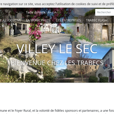
e navigation sur ce site, vous acceptez l’utilisation de cookies de suivi et de pré
Rechercher :
Taille du texte :
A+
/
A-
IE ASSOCIATIVE
LA MUNICIPALITÉ
LES ENTREPRISES
TRABEC FLASH
VILLEY LE SEC
BIENVENUE CHEZ LES TRABECS
ne et le Foyer Rural, et la volonté de fidèles sponsors et partenaires, a une foi