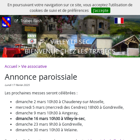
En poursuivant votre navigation sur ce site, vous acceptez l’utilisation de
cookies de suivi et de préférences
J’accepte
Trabec flash
fr
VILLEY LE SEC
BIENVENUE CHEZ LES TRABECS
Accueil
>
Vie associative
Annonce paroissiale
lundi 17 février 2025
Les prochaines messes seront célébrées :
dimanche 2 mars 10h30 à Chaudeney-sur-Moselle,
mercredi 5 mars (mercredi des Cendres) 18h00 à Gondreville,
dimanche 9 mars 10h30 à Aingeray,
dimanche 16 mars 10h30 à Villey-le-sec
,
dimanche 23 mars 9h30 à Gondreville,
dimanche 30 mars 10h30 à Velaine.