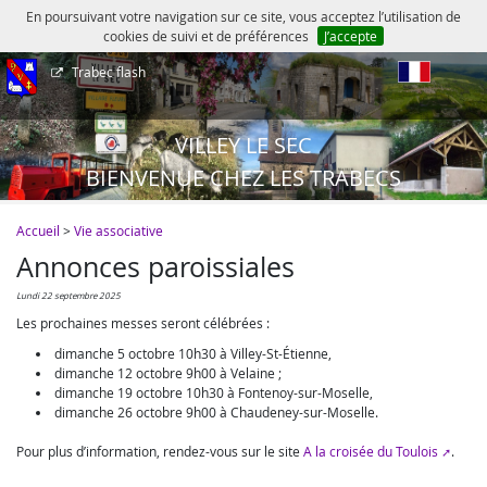
En poursuivant votre navigation sur ce site, vous acceptez l’utilisation de
cookies de suivi et de préférences
J’accepte
Trabec flash
fr
VILLEY LE SEC
BIENVENUE CHEZ LES TRABECS
Accueil
>
Vie associative
Annonces paroissiales
lundi 22 septembre 2025
Les prochaines messes seront célébrées :
dimanche 5 octobre 10h30 à Villey-St-Étienne,
dimanche 12 octobre 9h00 à Velaine ;
dimanche 19 octobre 10h30 à Fontenoy-sur-Moselle,
dimanche 26 octobre 9h00 à Chaudeney-sur-Moselle.
Pour plus d’information, rendez-vous sur le site
A la croisée du Toulois
.