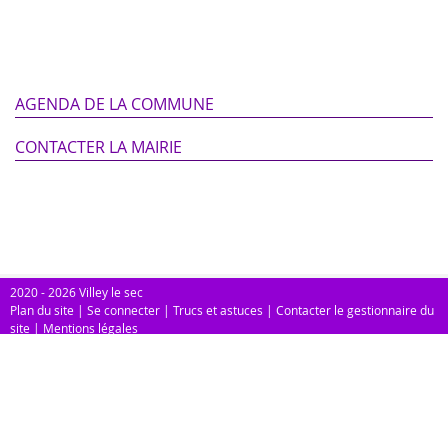
AGENDA DE LA COMMUNE
CONTACTER LA MAIRIE
2020 - 2026 Villey le sec
Plan du site
|
Se connecter
|
Trucs et astuces
|
Contacter le gestionnaire du
site
|
Mentions légales