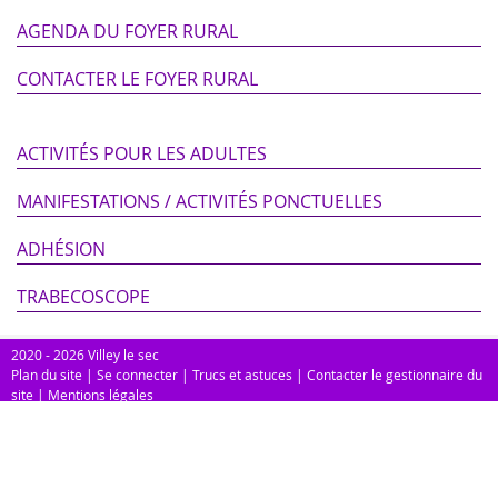
AGENDA DU FOYER RURAL
CONTACTER LE FOYER RURAL
ACTIVITÉS POUR LES ADULTES
MANIFESTATIONS / ACTIVITÉS PONCTUELLES
ADHÉSION
TRABECOSCOPE
2020 - 2026 Villey le sec
Plan du site
|
Se connecter
|
Trucs et astuces
|
Contacter le gestionnaire du
site
|
Mentions légales