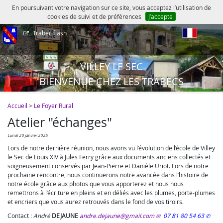
En poursuivant votre navigation sur ce site, vous acceptez l’utilisation de
cookies de suivi et de préférences
J’accepte
Trabec flash
fr
VILLEY LE SEC
BIENVENUE CHEZ LES TRABECS
Accueil
>
Le Foyer Rural
Atelier "échanges"
lundi 20 janvier 2025
Lors de notre dernière réunion, nous avons vu l’évolution de l’école de Villey
le Sec de Louis XIV à Jules Ferry grâce aux documents anciens collectés et
soigneusement conservés par Jean-Pierre et Danièle Uriot. Lors de notre
prochaine rencontre, nous continuerons notre avancée dans l’histoire de
notre école grâce aux photos que vous apporterez et nous nous
remettrons à l’écriture en pleins et en déliés avec les plumes, porte-plumes
et encriers que vous aurez retrouvés dans le fond de vos tiroirs.
Contact :
André
DEJAUNE
andre.dejaune@gmail.com
07 81 80 54 63