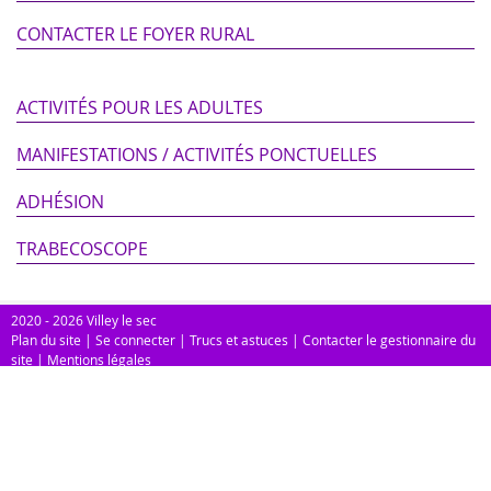
CONTACTER LE FOYER RURAL
ACTIVITÉS POUR LES ADULTES
MANIFESTATIONS / ACTIVITÉS PONCTUELLES
ADHÉSION
TRABECOSCOPE
2020 - 2026 Villey le sec
Plan du site
|
Se connecter
|
Trucs et astuces
|
Contacter le gestionnaire du
site
|
Mentions légales