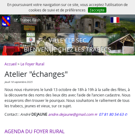
En poursuivant votre navigation sur ce site, vous acceptez l’utilisation de
cookies de suivi et de préférences
J’accepte
Trabec flash
fr
VILLEY LE SEC
BIENVENUE CHEZ LES TRABECS
Accueil
>
Le Foyer Rural
Atelier "échanges"
jeudi 18 septembre 2025
Nous nous réunirons le lundi 13 octobre de 18h à 19h à la salle des fêtes, à
la découverte des noms des lieux dits avec l’aide de l’ancien cadastre. Nous
essayerons d’en trouver le pourquoi. Nous souhaitons le ralliement de tous
les trabecs, jeunes et vieux, sur ce sujet.
Contact :
André
DEJAUNE
andre.dejaune@gmail.com
07 81 80 54 63
AGENDA DU FOYER RURAL