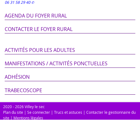
06 31 58 29 40
AGENDA DU FOYER RURAL
CONTACTER LE FOYER RURAL
ACTIVITÉS POUR LES ADULTES
MANIFESTATIONS / ACTIVITÉS PONCTUELLES
ADHÉSION
TRABECOSCOPE
2020 - 2026 Villey le sec
Plan du site
|
Se connecter
|
Trucs et astuces
|
Contacter le gestionnaire du
site
|
Mentions légales