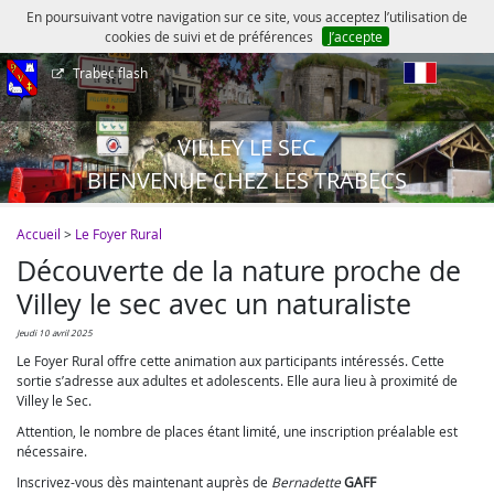
En poursuivant votre navigation sur ce site, vous acceptez l’utilisation de
cookies de suivi et de préférences
J’accepte
Trabec flash
fr
VILLEY LE SEC
BIENVENUE CHEZ LES TRABECS
Accueil
>
Le Foyer Rural
Découverte de la nature proche de
Villey le sec avec un naturaliste
jeudi 10 avril 2025
Le Foyer Rural offre cette animation aux participants intéressés. Cette
sortie s’adresse aux adultes et adolescents. Elle aura lieu à proximité de
Villey le Sec.
Attention, le nombre de places étant limité, une inscription préalable est
nécessaire.
Inscrivez-vous dès maintenant auprès de
Bernadette
GAFF