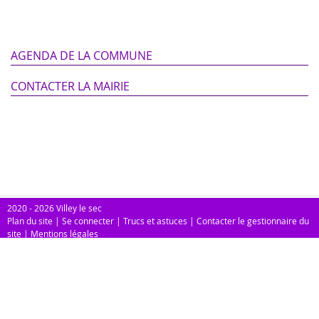
AGENDA DE LA COMMUNE
CONTACTER LA MAIRIE
2020 - 2026 Villey le sec
Plan du site
|
Se connecter
|
Trucs et astuces
|
Contacter le gestionnaire du
site
|
Mentions légales