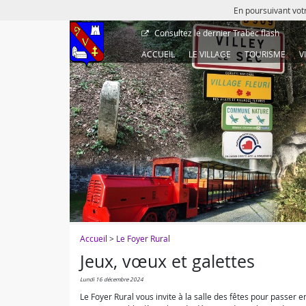
En poursuivant votr
Consultez le dernier
Trabec flash
ACCUEIL
LE VILLAGE
TOURISME
V
Accueil
>
Le Foyer Rural
Jeux, vœux et galettes
lundi 16 décembre 2024
Le Foyer Rural vous invite à la salle des fêtes pour passer