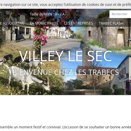
e navigation sur ce site, vous acceptez l’utilisation de cookies de suivi et de pré
Rechercher :
Taille du texte :
A+
/
A-
IE ASSOCIATIVE
LA MUNICIPALITÉ
LES ENTREPRISES
TRABEC FLASH
VILLEY LE SEC
BIENVENUE CHEZ LES TRABECS
 ensemble un moment festif et convivial. L’occasion de se souhaiter un bonne année