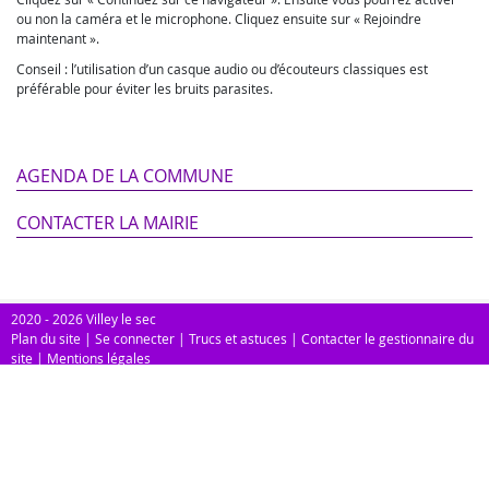
ou non la caméra et le microphone. Cliquez ensuite sur « Rejoindre
maintenant ».
Conseil : l’utilisation d’un casque audio ou d’écouteurs classiques est
préférable pour éviter les bruits parasites.
AGENDA DE LA COMMUNE
CONTACTER LA MAIRIE
2020 - 2026 Villey le sec
Plan du site
|
Se connecter
|
Trucs et astuces
|
Contacter le gestionnaire du
site
|
Mentions légales