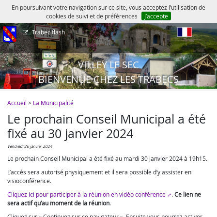
En poursuivant votre navigation sur ce site, vous acceptez l’utilisation de
cookies de suivi et de préférences
J’accepte
Trabec flash
fr
VILLEY LE SEC
BIENVENUE CHEZ LES TRABECS
Accueil
>
La Municipalité
Le prochain Conseil Municipal a été
fixé au 30 janvier 2024
vendredi 26 janvier 2024
Le prochain Conseil Municipal a été fixé au mardi 30 janvier 2024 à 19h15.
L’accès sera autorisé physiquement et il sera possible d’y assister en
visioconférence.
Cliquez ici pour participer à la réunion en vidéo conférence
.
Ce lien ne
sera actif qu’au moment de la réunion
.
Cliquez sur « Continuez sur ce navigateur ». Ensuite vous pourrez activer