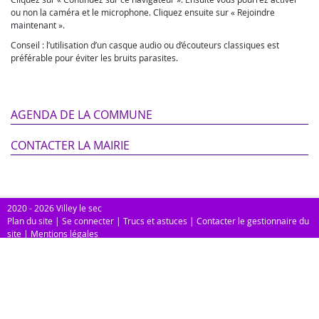
ou non la caméra et le microphone. Cliquez ensuite sur « Rejoindre
maintenant ».
Conseil : l’utilisation d’un casque audio ou d’écouteurs classiques est
préférable pour éviter les bruits parasites.
AGENDA DE LA COMMUNE
CONTACTER LA MAIRIE
2020 - 2026 Villey le sec
Plan du site
|
Se connecter
|
Trucs et astuces
|
Contacter le gestionnaire du
site
|
Mentions légales