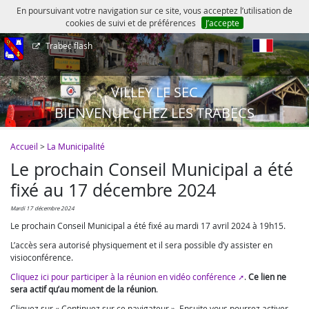
En poursuivant votre navigation sur ce site, vous acceptez l’utilisation de
cookies de suivi et de préférences
J’accepte
Trabec flash
fr
VILLEY LE SEC
BIENVENUE CHEZ LES TRABECS
Accueil
>
La Municipalité
Le prochain Conseil Municipal a été
fixé au 17 décembre 2024
mardi 17 décembre 2024
Le prochain Conseil Municipal a été fixé au mardi 17 avril 2024 à 19h15.
L’accès sera autorisé physiquement et il sera possible d’y assister en
visioconférence.
Cliquez ici pour participer à la réunion en vidéo conférence
.
Ce lien ne
sera actif qu’au moment de la réunion
.
Cliquez sur « Continuez sur ce navigateur ». Ensuite vous pourrez activer