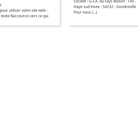
Société : G.F.A. du Fays Massif : 140 -
s
Haye sud Insee : 54232 - Gondreville
pour utiliser votre site web :
Pour nous (…)
u texte Raccourcis vers ce qui