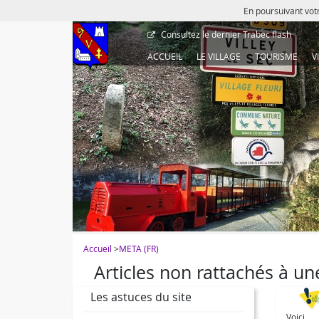
En poursuivant votr
Consultez le dernier
Trabec flash
ACCUEIL
LE VILLAGE
TOURISME
V
Accueil
>
META (FR)
Articles non rattachés à un
Les astuces du site
Voici