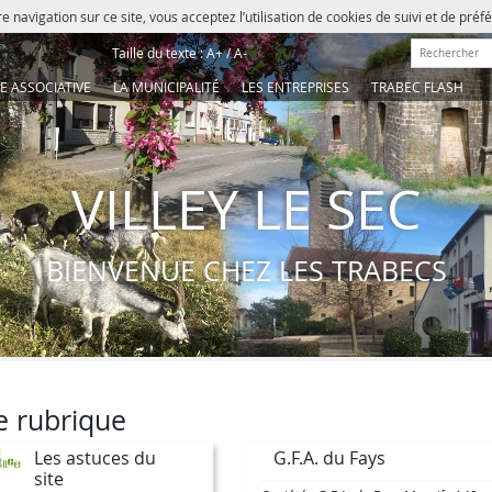
e navigation sur ce site, vous acceptez l’utilisation de cookies de suivi et de pré
Rechercher :
Taille du texte :
A+
/
A-
IE ASSOCIATIVE
LA MUNICIPALITÉ
LES ENTREPRISES
TRABEC FLASH
VILLEY LE SEC
BIENVENUE CHEZ LES TRABECS
e rubrique
Les astuces du
G.F.A. du Fays
site