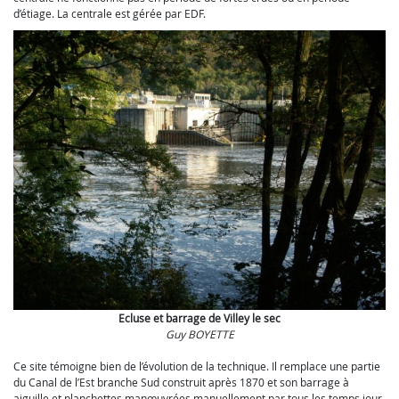
d’étiage. La centrale est gérée par EDF.
Ecluse et barrage de Villey le sec
Guy BOYETTE
Ce site témoigne bien de l’évolution de la technique. Il remplace une partie
du Canal de l’Est branche Sud construit après 1870 et son barrage à
aiguille et planchettes manœuvrées manuellement par tous les temps jour