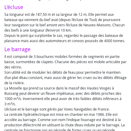
L’écluse
Sa longueur est de 187,50 m et sa largeur de 12 m. Elle permet aux
bateaux qui viennent du bief aval (depuis l’écluse de Toul) de poursuivre
leur navigation sur le bief amont vers l’écluse de Neuves-Maisons. Chacun
des biefs à une longueur d’environ 10 km.
Depuis le pont qui surplombe le sas, regardez le passage des bateaux de
plaisance mais aussi des automoteurs et convois poussés de 4000 tonnes.
Le barrage
Il est composé de 3 bouchures mobiles formées de segments en partie
basse, surmontées de clapets. Chacune des pièces est mobile articulée par
des vérins.
Son utilité est de moduler les débits de l’eau pour permettre le maintien
d’un plat d’eau constant, mais aussi de gérer les crues ou les débits d’étiage
de la rivière.
La Moselle qui prend sa source dans le massif des Hautes Vosges à
Bussang peut devenir un fleuve impétueux, avec des débits proches des
3
1000 m
/s. Inversement elle peut avoir de très faibles débits inférieurs à
3
3 m
/s.
L’écluse et le barrage sont gérés par Voies Navigables de France.
La centrale hydroélectrique est mise en chantier en mai 1986. Elle est
accolée au barrage. Comme son nom l’indique l’ouvrage est destiné à la
production d’électricité en utilisant la chute d’eau induite par le barrage. La
centrale ne fonctionne pas en période de fortes crues ou en période