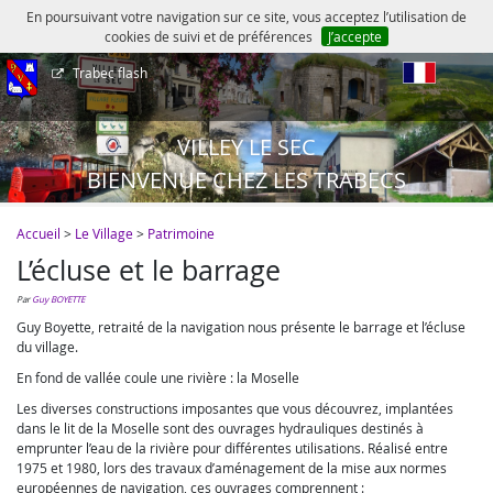
En poursuivant votre navigation sur ce site, vous acceptez l’utilisation de
cookies de suivi et de préférences
J’accepte
Trabec flash
fr
VILLEY LE SEC
BIENVENUE CHEZ LES TRABECS
Accueil
>
Le Village
>
Patrimoine
L’écluse et le barrage
par
Guy BOYETTE
Guy Boyette, retraité de la navigation nous présente le barrage et l’écluse
du village.
En fond de vallée coule une rivière : la Moselle
Les diverses constructions imposantes que vous découvrez, implantées
dans le lit de la Moselle sont des ouvrages hydrauliques destinés à
emprunter l’eau de la rivière pour différentes utilisations. Réalisé entre
1975 et 1980, lors des travaux d’aménagement de la mise aux normes
européennes de navigation, ces ouvrages comprennent :