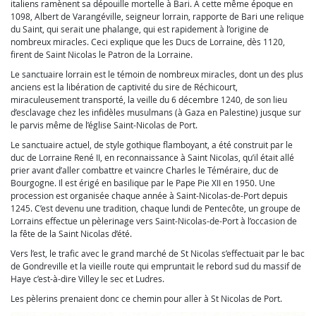
italiens ramènent sa dépouille mortelle à Bari. A cette même époque en
1098, Albert de Varangéville, seigneur lorrain, rapporte de Bari une relique
du Saint, qui serait une phalange, qui est rapidement à l’origine de
nombreux miracles. Ceci explique que les Ducs de Lorraine, dès 1120,
firent de Saint Nicolas le Patron de la Lorraine.
Le sanctuaire lorrain est le témoin de nombreux miracles, dont un des plus
anciens est la libération de captivité du sire de Réchicourt,
miraculeusement transporté, la veille du 6 décembre 1240, de son lieu
d’esclavage chez les infidèles musulmans (à Gaza en Palestine) jusque sur
le parvis même de l’église Saint-Nicolas de Port.
Le sanctuaire actuel, de style gothique flamboyant, a été construit par le
duc de Lorraine René II, en reconnaissance à Saint Nicolas, qu’il était allé
prier avant d’aller combattre et vaincre Charles le Téméraire, duc de
Bourgogne. Il est érigé en basilique par le Pape Pie XII en 1950. Une
procession est organisée chaque année à Saint-Nicolas-de-Port depuis
1245. C’est devenu une tradition, chaque lundi de Pentecôte, un groupe de
Lorrains effectue un pèlerinage vers Saint-Nicolas-de-Port à l’occasion de
la fête de la Saint Nicolas d’été.
Vers l’est, le trafic avec le grand marché de St Nicolas s’effectuait par le bac
de Gondreville et la vieille route qui empruntait le rebord sud du massif de
Haye c’est-à-dire Villey le sec et Ludres.
Les pèlerins prenaient donc ce chemin pour aller à St Nicolas de Port.