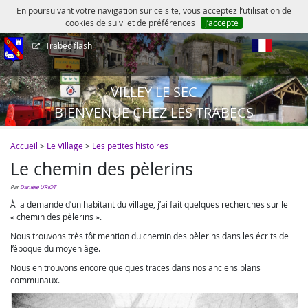
En poursuivant votre navigation sur ce site, vous acceptez l’utilisation de
cookies de suivi et de préférences
J’accepte
Trabec flash
fr
VILLEY LE SEC
BIENVENUE CHEZ LES TRABECS
Accueil
>
Le Village
>
Les petites histoires
Le chemin des pèlerins
par
Danièle URIOT
À la demande d’un habitant du village, j’ai fait quelques recherches sur le
« chemin des pèlerins ».
Nous trouvons très tôt mention du chemin des pèlerins dans les écrits de
l’époque du moyen âge.
Nous en trouvons encore quelques traces dans nos anciens plans
communaux.