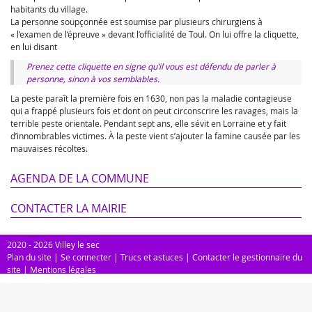
habitants du village.
La personne soupçonnée est soumise par plusieurs chirurgiens à
« l’examen de l’épreuve » devant l’officialité de Toul. On lui offre la cliquette,
en lui disant
Prenez cette cliquette en signe qu’il vous est défendu de parler à
personne, sinon à vos semblables.
La peste paraît la première fois en 1630, non pas la maladie contagieuse
qui a frappé plusieurs fois et dont on peut circonscrire les ravages, mais la
terrible peste orientale. Pendant sept ans, elle sévit en Lorraine et y fait
d’innombrables victimes. À la peste vient s’ajouter la famine causée par les
mauvaises récoltes.
AGENDA DE LA COMMUNE
CONTACTER LA MAIRIE
2020 - 2026 Villey le sec
Plan du site
|
Se connecter
|
Trucs et astuces
|
Contacter le gestionnaire du
site
|
Mentions légales