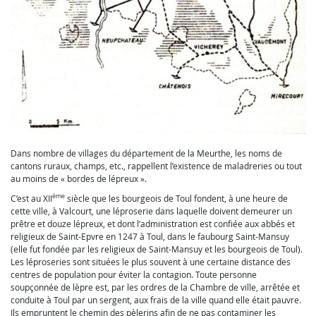
Dans nombre de villages du département de la Meurthe, les noms de
cantons ruraux, champs, etc., rappellent l’existence de maladreries ou tout
au moins de « bordes de lépreux ».
ème
C’est au XII
siècle que les bourgeois de Toul fondent, à une heure de
cette ville, à Valcourt, une léproserie dans laquelle doivent demeurer un
prêtre et douze lépreux, et dont l’administration est confiée aux abbés et
religieux de Saint-Epvre en 1247 à Toul, dans le faubourg Saint-Mansuy
(elle fut fondée par les religieux de Saint-Mansuy et les bourgeois de Toul).
Les léproseries sont situées le plus souvent à une certaine distance des
centres de population pour éviter la contagion. Toute personne
soupçonnée de lèpre est, par les ordres de la Chambre de ville, arrêtée et
conduite à Toul par un sergent, aux frais de la ville quand elle était pauvre.
Ils empruntent le chemin des pèlerins afin de ne pas contaminer les