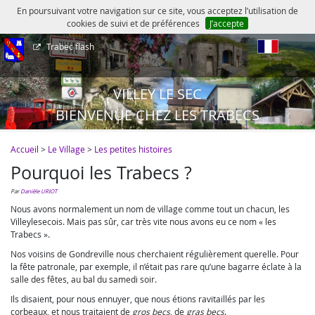
En poursuivant votre navigation sur ce site, vous acceptez l’utilisation de
cookies de suivi et de préférences
J’accepte
Trabec flash
fr
VILLEY LE SEC
BIENVENUE CHEZ LES TRABECS
Accueil
>
Le Village
>
Les petites histoires
Pourquoi les Trabecs ?
par
Danièle URIOT
Nous avons normalement un nom de village comme tout un chacun, les
Villeylesecois. Mais pas sûr, car très vite nous avons eu ce nom « les
Trabecs ».
Nos voisins de Gondreville nous cherchaient régulièrement querelle. Pour
la fête patronale, par exemple, il n’était pas rare qu’une bagarre éclate à la
salle des fêtes, au bal du samedi soir.
Ils disaient, pour nous ennuyer, que nous étions ravitaillés par les
corbeaux, et nous traitaient de
gros becs
, de
gras becs
.