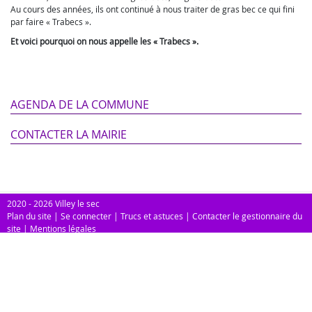
Au cours des années, ils ont continué à nous traiter de gras bec ce qui fini
par faire « Trabecs ».
Et voici pourquoi on nous appelle les « Trabecs ».
AGENDA DE LA COMMUNE
CONTACTER LA MAIRIE
2020 - 2026 Villey le sec
Plan du site
|
Se connecter
|
Trucs et astuces
|
Contacter le gestionnaire du
site
|
Mentions légales