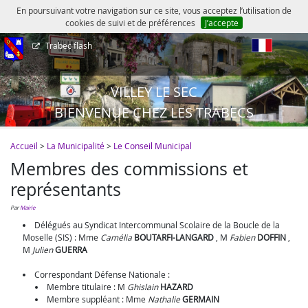
En poursuivant votre navigation sur ce site, vous acceptez l’utilisation de
cookies de suivi et de préférences
J’accepte
Trabec flash
fr
VILLEY LE SEC
BIENVENUE CHEZ LES TRABECS
Accueil
>
La Municipalité
>
Le Conseil Municipal
Membres des commissions et
représentants
par
Mairie
Délégués au Syndicat Intercommunal Scolaire de la Boucle de la
Moselle (SIS) :
Mme
Camélia
BOUTARFI-LANGARD
,
M
Fabien
DOFFIN
,
M
Julien
GUERRA
Correspondant Défense Nationale :
Membre titulaire :
M
Ghislain
HAZARD
Membre suppléant :
Mme
Nathalie
GERMAIN